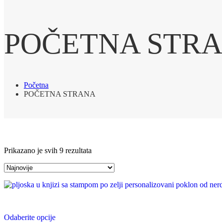
POČETNA STR
Početna
POČETNA STRANA
Sorted
Prikazano je svih 9 rezultata
by
latest
Odaberite opcije