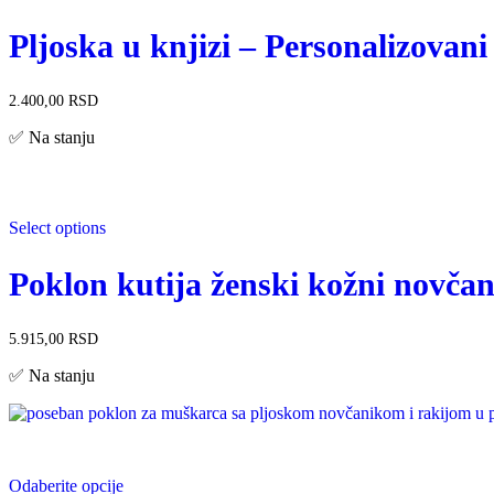
Pljoska u knjizi – Personalizovan
2.400,00
RSD
✅ Na stanju
Select options
Poklon kutija ženski kožni novčan
5.915,00
RSD
✅ Na stanju
Odaberite opcije