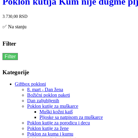
Poklon kutija Kum nije dugme pl
3.730,00
RSD
✅ Na stanju
Filter
Filter
Kategorije
Giftbox pokloni
8. mart - Dan žena
Božićni poklon paketi
Dan zaljubljenih
Poklon kutije za muškarce
Muški kožni kaiš
Pljoske sa natpisom za muškarce
Poklon kutije za porodicu i decu
Poklon kutije za žene
Poklon za kuma i kumu