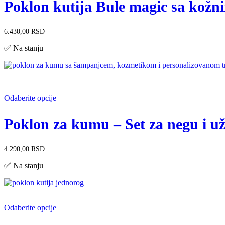
Poklon kutija Bule magic sa kožn
6.430,00
RSD
✅ Na stanju
Odaberite opcije
Poklon za kumu – Set za negu i u
4.290,00
RSD
✅ Na stanju
Odaberite opcije