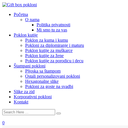
Početna
O nama
Politika privatnosti
Mi smo tu za vas
Poklon kutije
Poklon za kuma i kumu
Pokloni za diplomiranje i maturu
Poklon kutije za muškarce
Poklon kutije za žene
Poklon kutije za porodicu i decu
Štampani pokloni
Pljoska sa štampom
Ostali personalizovani pokloni
Hexagonalne slike
Pokloni za goste na svadbi
Slike za zid
Korporativni pokloni
Kontakt
0