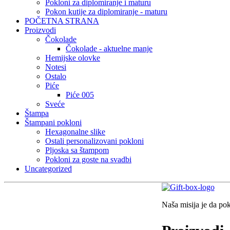
Pokloni za diplomiranje i maturu
Pokon kutije za diplomiranje - maturu
POČETNA STRANA
Proizvodi
Čokolade
Čokolade - aktuelne manje
Hemijske olovke
Notesi
Ostalo
Piće
Piće 005
Sveće
Štampa
Štampani pokloni
Hexagonalne slike
Ostali personalizovani pokloni
Pljoska sa štampom
Pokloni za goste na svadbi
Uncategorized
Naša misija je da po