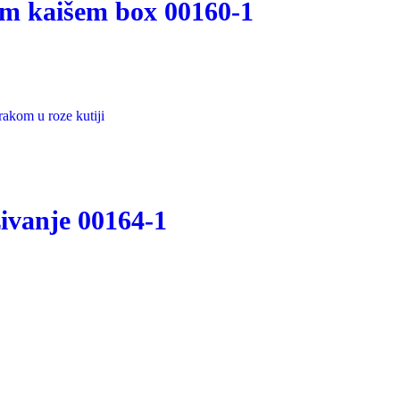
im kaišem box 00160-1
živanje 00164-1