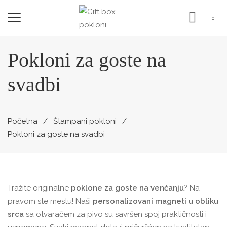
0
Pokloni za goste na
svadbi
Početna
Štampani pokloni
Pokloni za goste na svadbi
Tražite originalne
poklone za goste na venčanju
? Na
pravom ste mestu! Naši
personalizovani magneti u obliku
srca
sa otvaračem za pivo su savršen spoj praktičnosti i