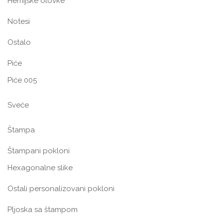
Hemijske olovke
Notesi
Ostalo
Piće
Piće 005
Sveće
Štampa
Štampani pokloni
Hexagonalne slike
Ostali personalizovani pokloni
Pljoska sa štampom