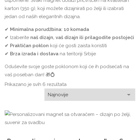
uspomene. Svaki magnet dolazi pričvršćen na kvalitetan
karton (350 g), koji možete dizajnirati po želji ili izabrati
jedan od naših elegantnih dizajna.
✔
Minimalna porudžbina: 10 komada
✔ Izaberite
naš dizajn, vaš dizajn ili prilagodite postojeći
✔
Praktičan poklon
koji će gosti zaista koristiti
✔
Brza izrada i dostava
na teritoriji Srbije
Oduševite svoje goste poklonom koji će ih podsećati na
vaš poseban dan! 🎁💍
Sorted
Prikazano je svih 6 rezultata
by
latest