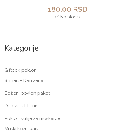
180,00
RSD
✅ Na stanju
Kategorije
Giftbox pokloni
8. mart - Dan žena
Božićni poklon paketi
Dan zaljubljenih
Poklon kutije za muškarce
Muški kožni kaiš