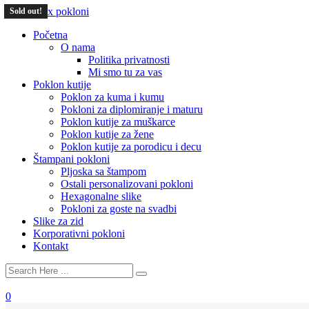
Sold out!
Sold out!
Početna
O nama
Politika privatnosti
Mi smo tu za vas
Poklon kutije
Poklon za kuma i kumu
Pokloni za diplomiranje i maturu
Poklon kutije za muškarce
Poklon kutije za žene
Poklon kutije za porodicu i decu
Štampani pokloni
Pljoska sa štampom
Ostali personalizovani pokloni
Hexagonalne slike
Pokloni za goste na svadbi
Slike za zid
Korporativni pokloni
Kontakt
0