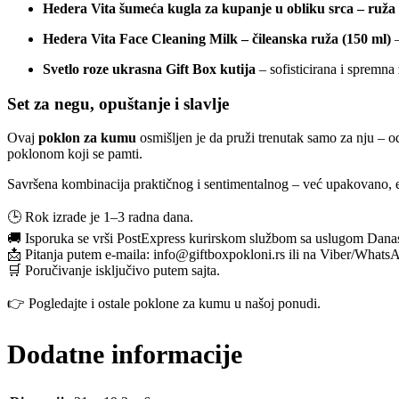
Hedera Vita šumeća kugla za kupanje u obliku srca – ruža 
Hedera Vita Face Cleaning Milk – čileanska ruža (150 ml)
–
Svetlo roze ukrasna Gift Box kutija
– sofisticirana i spremna
Set za negu, opuštanje i slavlje
Ovaj
poklon za kumu
osmišljen je da pruži trenutak samo za nju – 
poklonom koji se pamti.
Savršena kombinacija praktičnog i sentimentalnog – već upakovano, e
🕒 Rok izrade je 1–3 radna dana.
🚚 Isporuka se vrši PostExpress kurirskom službom sa uslugom Danas za
📩 Pitanja putem e-maila:
info@giftboxpokloni.rs
ili na Viber/Whats
🛒 Poručivanje isključivo putem sajta.
👉 Pogledajte i ostale poklone za kumu u našoj ponudi.
Dodatne informacije