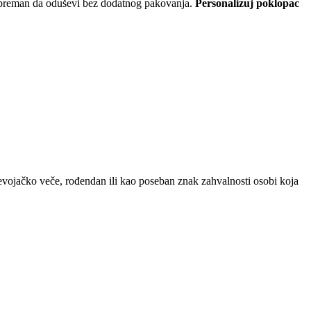
– spreman da oduševi bez dodatnog pakovanja.
Personalizuj poklopac
 devojačko veče, rođendan ili kao poseban znak zahvalnosti osobi koja