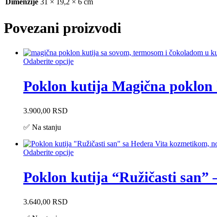
Dimenzije
31 × 19,2 × 6 cm
Povezani proizvodi
Odaberite opcije
Poklon kutija Magična poklon 
3.900,00
RSD
✅ Na stanju
Odaberite opcije
Poklon kutija “Ružičasti san” 
3.640,00
RSD