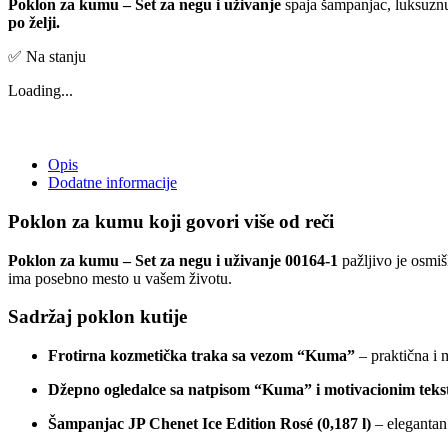
Poklon za kumu – Set za negu i uživanje
spaja šampanjac, luksuznu
po želji.
✅ Na stanju
Loading...
Opis
Dodatne informacije
Poklon za kumu koji govori više od reči
Poklon za kumu – Set za negu i uživanje 00164-1
pažljivo je osmiš
ima posebno mesto u vašem životu.
Sadržaj poklon kutije
Frotirna kozmetička traka sa vezom “Kuma”
– praktična i 
Džepno ogledalce sa natpisom “Kuma” i motivacionim tek
Šampanjac JP Chenet Ice Edition Rosé (0,187 l)
– elegantan 