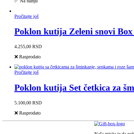
✅ Na stanju
Pročitajte još
Poklon kutija Zeleni snovi Box
4.255,00
RSD
❌ Rasprodato
Pročitajte još
Poklon kutija Set četkica za š
5.100,00
RSD
❌ Rasprodato
Naša misija je da po