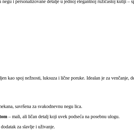
 negu i personalizovane detalje u jednoj elegantnoj ružičastoj kutiji 
ljen kao spoj nežnosti, luksuza i lične poruke. Idealan je za venčanje,
mekana, savršena za svakodnevnu negu lica.
stom
– mali, ali ličan detalj koji uvek podseća na posebnu ulogu.
dodatak za slavlje i uživanje.