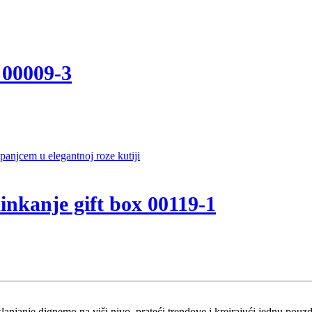
 00009-3
minkanje gift box 00119-1
klanjanje dignemo na viši nivo, prateći trendove i kreirajući jednu pou