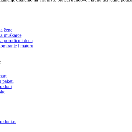
za žene
za muškarce
za porodicu i decu
lomiranje i maturu
e
mart
 paketi
okloni
ske
okloni.rs