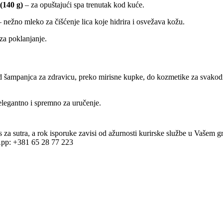
(140 g)
– za opuštajući spa trenutak kod kuće.
 nežno mleko za čišćenje lica koje hidrira i osvežava kožu.
 za poklanjanje.
od šampanjca za zdravicu, preko mirisne kupke, do kozmetike za svakod
legantno i spremno za uručenje.
 sutra, a rok isporuke zavisi od ažurnosti kurirske službe u Vašem gra
App: +381 65 28 77 223