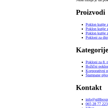
Proizvodi
Poklon kutije 
Poklon kutije 
Poklon kutije 
Pokloni za dip
Kategorij
Pokloni za 8. 
Božični poklon
Korporativni p
Štampane pljo
Kontakt
info@giftboxp
065 28 77 223