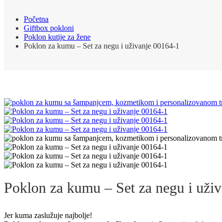
Početna
Giftbox pokloni
Poklon kutije za žene
Poklon za kumu – Set za negu i uživanje 00164-1
Poklon za kumu – Set za negu i uži
Jer kuma zaslužuje najbolje!