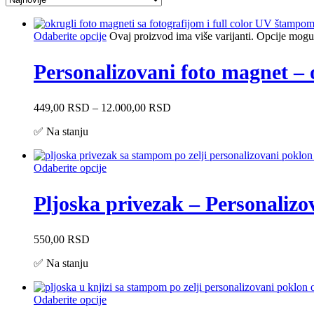
Odaberite opcije
Ovaj proizvod ima više varijanti. Opcije mogu 
Personalizovani foto magnet – 
449,00
RSD
–
12.000,00
RSD
✅ Na stanju
Odaberite opcije
Pljoska privezak – Personaliz
550,00
RSD
✅ Na stanju
Odaberite opcije