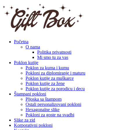
Početna
O nama
Politika privatnosti
Mi smo tu za vas
Poklon kutije
Poklon za kuma i kumu
Pokloni za diplomiranje i maturu
Poklon kutije za muškarce
Poklon kutije za žene
Poklon kutije za porodicu i decu
Štampani pokloni
Pljoska sa štampom
Ostali personalizovani pokloni
Hexagonalne slike
Pokloni za goste na svadbi
Slike za zid
Korporativni pokloni