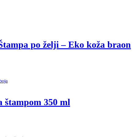
Štampa po želji – Eko koža braon
sa štampom 350 ml