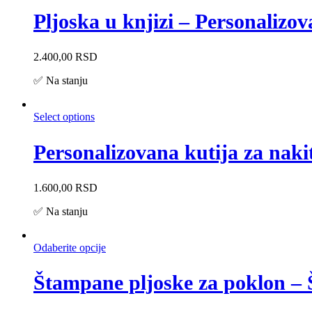
Pljoska u knjizi – Personalizo
2.400,00
RSD
✅ Na stanju
Select options
Personalizovana kutija za naki
1.600,00
RSD
✅ Na stanju
Odaberite opcije
Štampane pljoske za poklon – 