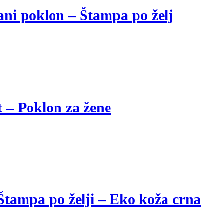
vani poklon – Štampa po želj
t – Poklon za žene
Štampa po želji – Eko koža crna