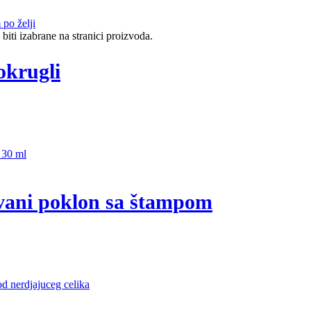
biti izabrane na stranici proizvoda.
okrugli
ovani poklon sa štampom