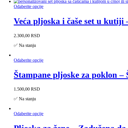
Odaberite opcije
Veća pljoska i čaše set u kutiji 
2.300,00
RSD
✅ Na stanju
Odaberite opcije
Štampane pljoske za poklon – 
1.500,00
RSD
✅ Na stanju
Odaberite opcije