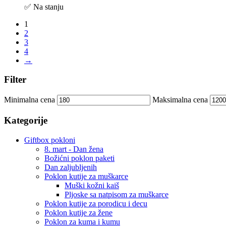
✅ Na stanju
1
2
3
4
→
Filter
Minimalna cena
Maksimalna cena
Kategorije
Giftbox pokloni
8. mart - Dan žena
Božićni poklon paketi
Dan zaljubljenih
Poklon kutije za muškarce
Muški kožni kaiš
Pljoske sa natpisom za muškarce
Poklon kutije za porodicu i decu
Poklon kutije za žene
Poklon za kuma i kumu