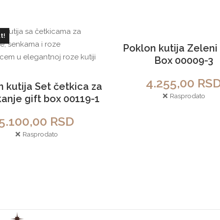
t!
Sold out!
Poklon kutija Zeleni
Box 00009-3
4.255,00
RS
 kutija Set četkica za
❌ Rasprodato
anje gift box 00119-1
5.100,00
RSD
❌ Rasprodato