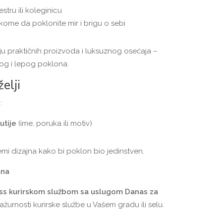
estru ili koleginicu
kome da poklonite mir i brigu o sebi
u praktičnih proizvoda i luksuznog osećaja –
og i lepog poklona.
elji
:
utije
(ime, poruka ili motiv)
mi dizajna kako bi poklon bio jedinstven.
ana
ss kurirskom službom sa uslugom Danas za
ažurnosti kurirske službe u Vašem gradu ili selu.