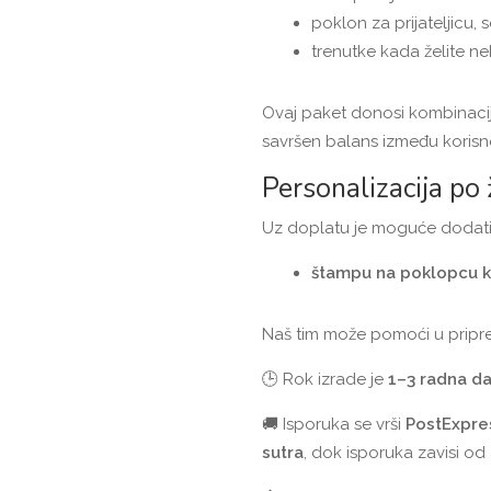
poklon za prijateljicu, s
trenutke kada želite ne
Ovaj paket donosi kombinacij
savršen balans između korisn
Personalizacija po ž
Uz doplatu je moguće dodati
štampu na poklopcu k
Naš tim može pomoći u pripre
🕒 Rok izrade je
1–3 radna d
🚚 Isporuka se vrši
PostExpre
sutra
, dok isporuka zavisi od 