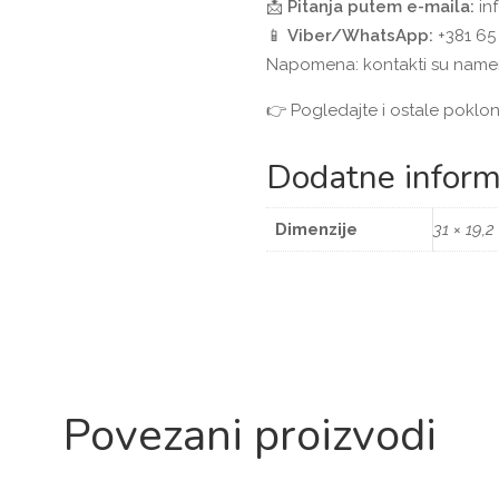
📩
Pitanja putem e-maila:
in
📱
Viber/WhatsApp:
+381 65 
Napomena: kontakti su namen
👉 Pogledajte i ostale poklon
Dodatne inform
Dimenzije
31 × 19,2
Povezani proizvodi