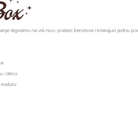
janje dignemo na viši nivo, prateći trendove i kreirajući jednu
ce
u i decu
i maturu