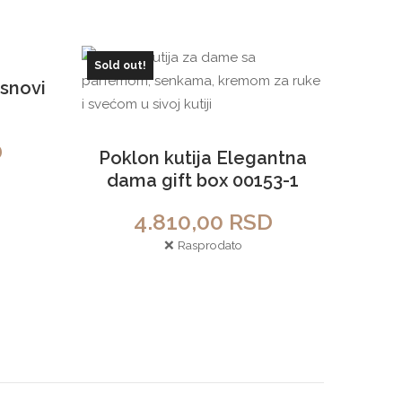
Sold out!
 snovi
D
Poklon kutija Elegantna
dama gift box 00153-1
4.810,00
RSD
❌ Rasprodato