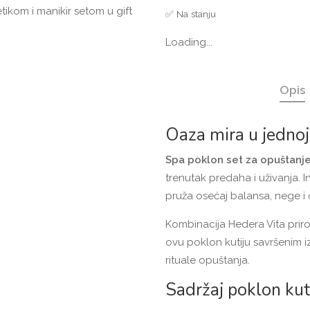
✅ Na stanju
Loading...
Opis
Oaza mira u jednoj 
Spa poklon set za opuštanj
trenutak predaha i uživanja. I
pruža osećaj balansa, nege i
Kombinacija Hedera Vita prir
ovu poklon kutiju savršenim 
rituale opuštanja.
Sadržaj poklon kut