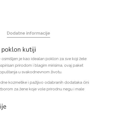
Dodatne informacije
poklon kutiji
e
osmišljen je kao idealan poklon za sve koji žele
nspirisan prirodom i blagim mirisima, ovaj paket
 opuštanja u svakodnevnom životu.
odne kozmetike i pažljivo odabranih dodataka čini
izborom za žene koje vole prirodnu negu i male
ije