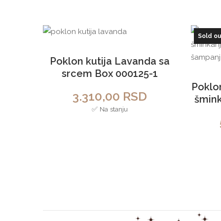
Sold ou
Poklon kutija Lavanda sa
srcem Box 000125-1
Poklon
3.310,00
RSD
šmink
✅ Na stanju