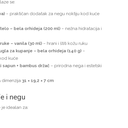
laze se:
va)
– praktičan dodatak za negu noktiju kod kuće
telo – bela orhideja (200 ml)
– nežna hidratacija i
uke – vanila (30 ml)
– hrani i štiti kožu ruku
gla za kupanje – bela orhideja (140 g)
–
 kod kuće
ki sapun + bambus držač
– prirodna nega i estetski
a
dimenzija
31 × 19,2 × 7 cm
e i negu
e
je idealan za: