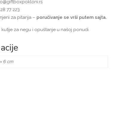
fo@giftboxpokloni.rs
28 77 223
jeni za pitanja –
poručivanje se vrši putem sajta.
 kutije za negu i opuštanje u našoj ponudi.
acije
 × 6 cm