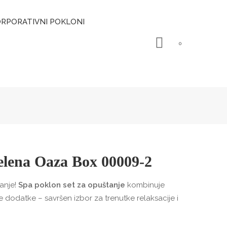
RPORATIVNI POKLONI
0
elena Oaza Box 00009-2
tanje!
Spa poklon set za opuštanje
kombinuje
e dodatke – savršen izbor za trenutke relaksacije i