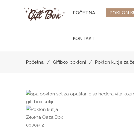
POČETNA
POKLON K
KONTAKT
Početna
Giftbox pokloni
Poklon kutije za ž