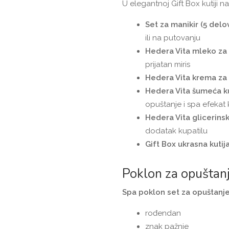
U elegantnoj Gift Box kutiji na
Set za manikir (5 delo
ili na putovanju
Hedera Vita mleko za 
prijatan miris
Hedera Vita krema za r
Hedera Vita šumeća ku
opuštanje i spa efekat
Hedera Vita glicerins
dodatak kupatilu
Gift Box ukrasna kutij
Poklon za opuštanj
Spa poklon set za opuštanj
rođendan
znak pažnje