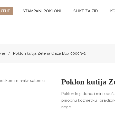
UTIJE
ŠTAMPANI POKLONI
SLIKE ZA ZID
KO
ene
Poklon kutija Zelena Oaza Box 00009-2
Poklon kutija Z
Poklon koji donosi mir i opuš
prirodnu kozmetiku i praktičn
nege.