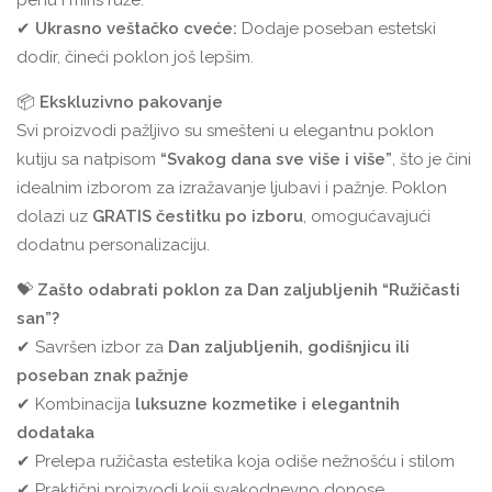
penu i miris ruže.
✔
Ukrasno veštačko cveće:
Dodaje poseban estetski
dodir, čineći poklon još lepšim.
📦
Ekskluzivno pakovanje
Svi proizvodi pažljivo su smešteni u elegantnu poklon
kutiju sa natpisom
“Svakog dana sve više i više”
, što je čini
idealnim izborom za izražavanje ljubavi i pažnje. Poklon
dolazi uz
GRATIS čestitku po izboru
, omogućavajući
dodatnu personalizaciju.
💝
Zašto odabrati poklon za Dan zaljubljenih “Ružičasti
san”?
✔ Savršen izbor za
Dan zaljubljenih, godišnjicu ili
poseban znak pažnje
✔ Kombinacija
luksuzne kozmetike i elegantnih
dodataka
✔ Prelepa ružičasta estetika koja odiše nežnošću i stilom
✔ Praktični proizvodi koji svakodnevno donose