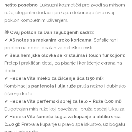
nešto posebno
. Luksuzni kozmetički proizvodi sa mirisom
ruže, elegantni dodaci i prelepa dekoracija čine ovaj
poklon kompletnim uživanjem.
🎁
Ovaj poklon za Dan zaljubljenih sadrži:
✔
A6 notes sa mekanim kroko koricama:
Sofisticiran i
prijatan na dodir, idealan za beleške i misli.
✔
Bela hemijska olovka sa kristalima i touch funkcijom:
Prelep i praktičan detalj za pisanje i korišćenje ekrana na
dodir.
✔
Hedera Vita mleko za čišćenje lica (150 ml):
Kombinacija
pantenola i ulja ruže
pruža nežno i dubinsko
čišćenje kože.
✔
Hedera Vita parfemski sprej za telo – Ruža (100 ml):
Dugotrajan miris ruže koji osvežava i pruža osećaj luksuza.
✔
Hedera Vita šumeća kugla za kupanje u obliku srca
(140 g):
Pretvara kupanje u pravo spa iskustvo, uz bogatu