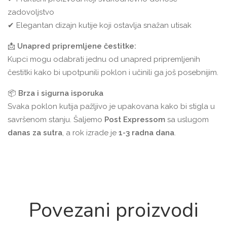
zadovoljstvo
✔ Elegantan dizajn kutije koji ostavlja snažan utisak
📩
Unapred pripremljene čestitke:
Kupci mogu odabrati jednu od unapred pripremljenih
čestitki kako bi upotpunili poklon i učinili ga još posebnijim.
📦
Brza i sigurna isporuka
Svaka poklon kutija pažljivo je upakovana kako bi stigla u
savršenom stanju. Šaljemo
Post Expressom
sa uslugom
danas za sutra
, a rok izrade je
1-3 radna dana
.
Povezani proizvodi