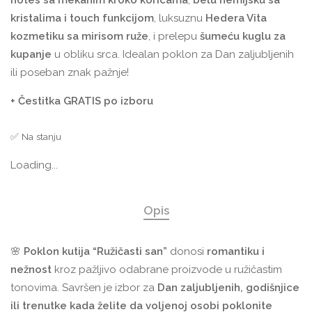
notes sa mekanim kroko koricama
,
belu hemijsku sa
kristalima i touch funkcijom
, luksuznu
Hedera Vita
kozmetiku sa mirisom ruže
, i prelepu
šumeću kuglu za
kupanje
u obliku srca. Idealan poklon za Dan zaljubljenih
ili poseban znak pažnje!
+ Čestitka GRATIS po izboru
✅ Na stanju
Loading...
Opis
🌸
Poklon kutija “Ružičasti san”
donosi
romantiku i
nežnost
kroz pažljivo odabrane proizvode u ružičastim
tonovima. Savršen je izbor za
Dan zaljubljenih, godišnjice
ili trenutke kada želite da voljenoj osobi poklonite