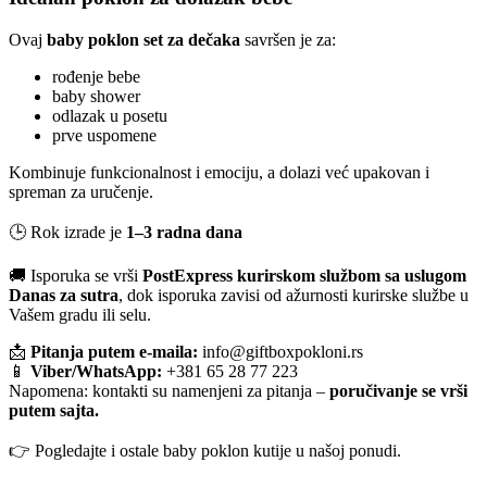
Ovaj
baby poklon set za dečaka
savršen je za:
rođenje bebe
baby shower
odlazak u posetu
prve uspomene
Kombinuje funkcionalnost i emociju, a dolazi već upakovan i
spreman za uručenje.
🕒 Rok izrade je
1–3 radna dana
🚚 Isporuka se vrši
PostExpress kurirskom službom sa uslugom
Danas za sutra
, dok isporuka zavisi od ažurnosti kurirske službe u
Vašem gradu ili selu.
📩
Pitanja putem e-maila:
info@giftboxpokloni.rs
📱
Viber/WhatsApp:
+381 65 28 77 223
Napomena: kontakti su namenjeni za pitanja –
poručivanje se vrši
putem sajta.
👉 Pogledajte i ostale baby poklon kutije u našoj ponudi.