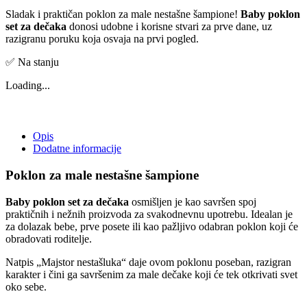
Sladak i praktičan poklon za male nestašne šampione!
Baby poklon
set za dečaka
donosi udobne i korisne stvari za prve dane, uz
razigranu poruku koja osvaja na prvi pogled.
✅ Na stanju
Loading...
Opis
Dodatne informacije
Poklon za male nestašne šampione
Baby poklon set za dečaka
osmišljen je kao savršen spoj
praktičnih i nežnih proizvoda za svakodnevnu upotrebu. Idealan je
za dolazak bebe, prve posete ili kao pažljivo odabran poklon koji će
obradovati roditelje.
Natpis „Majstor nestašluka“ daje ovom poklonu poseban, razigran
karakter i čini ga savršenim za male dečake koji će tek otkrivati svet
oko sebe.