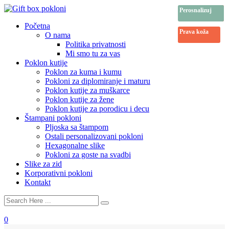
Perosnalizuj
Prava koža
Početna
Prava koža
O nama
Politika privatnosti
Mi smo tu za vas
Poklon kutije
Poklon za kuma i kumu
Pokloni za diplomiranje i maturu
Poklon kutije za muškarce
Poklon kutije za žene
Poklon kutije za porodicu i decu
Štampani pokloni
Pljoska sa štampom
Ostali personalizovani pokloni
Hexagonalne slike
Pokloni za goste na svadbi
Slike za zid
Korporativni pokloni
Kontakt
0