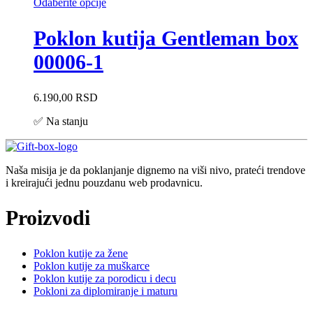
Odaberite opcije
Poklon kutija Gentleman box
00006-1
6.190,00
RSD
✅ Na stanju
Naša misija je da poklanjanje dignemo na viši nivo, prateći trendove
i kreirajući jednu pouzdanu web prodavnicu.
Proizvodi
Poklon kutije za žene
Poklon kutije za muškarce
Poklon kutije za porodicu i decu
Pokloni za diplomiranje i maturu