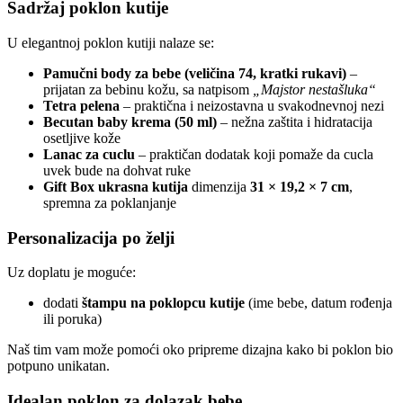
Sadržaj poklon kutije
U elegantnoj poklon kutiji nalaze se:
Pamučni body za bebe (veličina 74, kratki rukavi)
–
prijatan za bebinu kožu, sa natpisom
„Majstor nestašluka“
Tetra pelena
– praktična i neizostavna u svakodnevnoj nezi
Becutan baby krema (50 ml)
– nežna zaštita i hidratacija
osetljive kože
Lanac za cuclu
– praktičan dodatak koji pomaže da cucla
uvek bude na dohvat ruke
Gift Box ukrasna kutija
dimenzija
31 × 19,2 × 7 cm
,
spremna za poklanjanje
Personalizacija po želji
Uz doplatu je moguće:
dodati
štampu na poklopcu kutije
(ime bebe, datum rođenja
ili poruka)
Naš tim vam može pomoći oko pripreme dizajna kako bi poklon bio
potpuno unikatan.
Idealan poklon za dolazak bebe