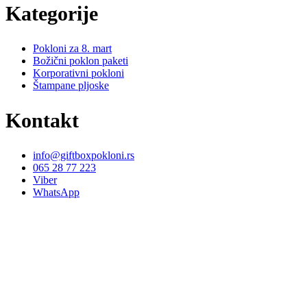
Kategorije
Pokloni za 8. mart
Božični poklon paketi
Korporativni pokloni
Štampane pljoske
Kontakt
info@giftboxpokloni.rs
065 28 77 223
Viber
WhatsApp