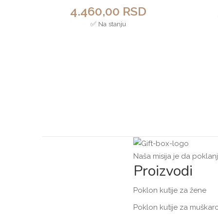
4.460,00
RSD
✅ Na stanju
Naša misija je da poklan
Proizvodi
Poklon kutije za žene
Poklon kutije za muškar