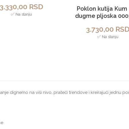
3.330,00
RSD
Poklon kutija Kum 
✅ Na stanju
dugme pljoska 000
3.730,00
RS
✅ Na stanju
janje dignemo na viši nivo, prateći trendove i kreirajući jednu
ce