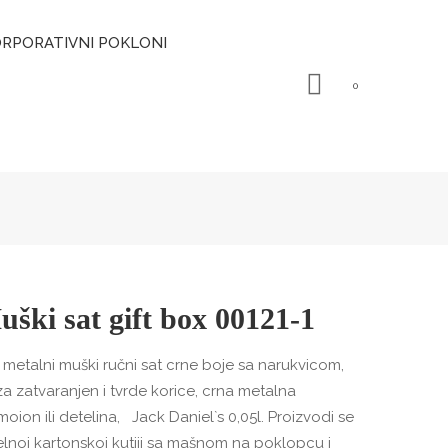
RPORATIVNI POKLONI
0
uški sat gift box 00121-1
: metalni muški ručni sat crne boje sa narukvicom,
a zatvaranjen i tvrde korice, crna metalna
oion ili detelina, Jack Daniel`s 0,05l. Proizvodi se
lnoj kartonskoj kutiji sa mašnom na poklopcu i