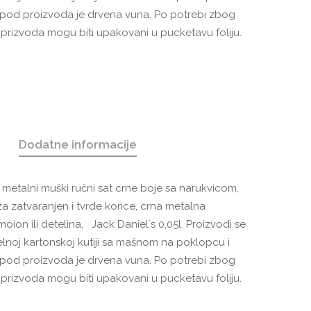
Ispod proizvoda je drvena vuna. Po potrebi zbog
d prizvoda mogu biti upakovani u pucketavu foliju.
Dodatne informacije
: metalni muški ručni sat crne boje sa narukvicom,
a zatvaranjen i tvrde korice, crna metalna
oion ili detelina, Jack Daniel`s 0,05l. Proizvodi se
lnoj kartonskoj kutiji sa mašnom na poklopcu i
Ispod proizvoda je drvena vuna. Po potrebi zbog
d prizvoda mogu biti upakovani u pucketavu foliju.