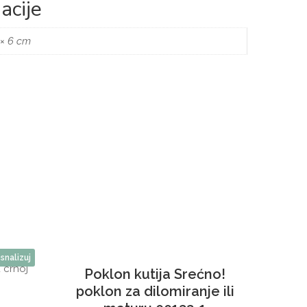
acije
 × 6 cm
snalizuj
Poklon kutija Srećno!
poklon za dilomiranje ili