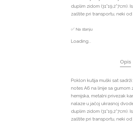
duplim zidom (31*19,2*7cm). 
zaštite pri transportu, neki o
✅ Na stanju
Loading...
Opis
Poklon kutija muški sat sadrži
notes A6 na linije sa gumom z
hemijska, metalni privezak kam
nalaze u jačoj ukrasnoj dvode
duplim zidom (31*19,2*7cm). 
zaštite pri transportu, neki o