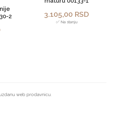
maturu 00133-1
nije
3.105,00
RSD
30-2
✅ Na stanju
D
 pouzdanu web prodavnicu.