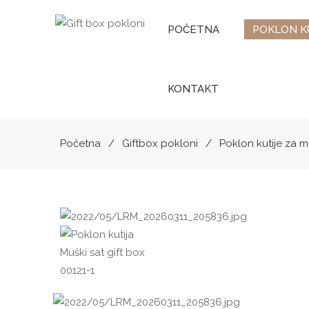
POČETNA
POKLON K
KONTAKT
Početna
Giftbox pokloni
Poklon kutije za 