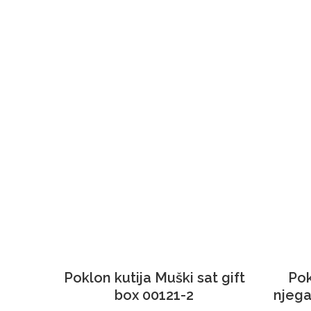
Poklon kutija Muški sat gift
Pok
box 00121-2
njega