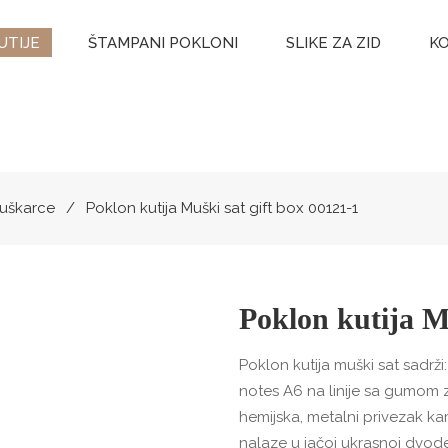
UTIJE
ŠTAMPANI POKLONI
SLIKE ZA ZID
KO
muškarce
Poklon kutija Muški sat gift box 00121-1
Poklon kutija M
Poklon kutija muški sat sadrži
notes A6 na linije sa gumom z
hemijska, metalni privezak kam
nalaze u jačoj ukrasnoj dvode