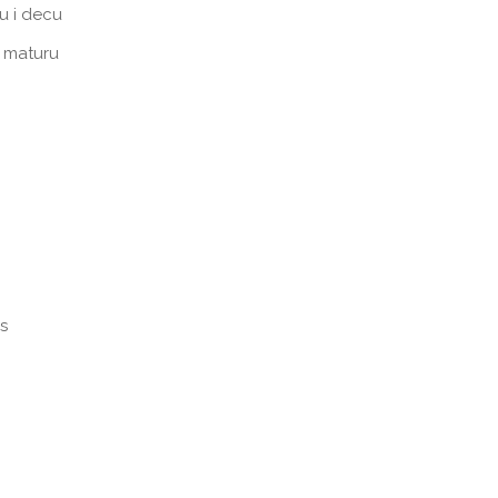
u i decu
i maturu
s