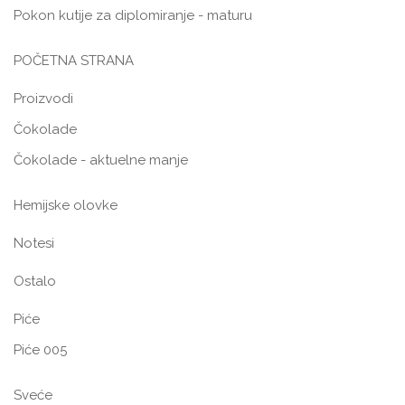
Pokon kutije za diplomiranje - maturu
POČETNA STRANA
Proizvodi
Čokolade
Čokolade - aktuelne manje
Hemijske olovke
Notesi
Ostalo
Piće
Piće 005
Sveće