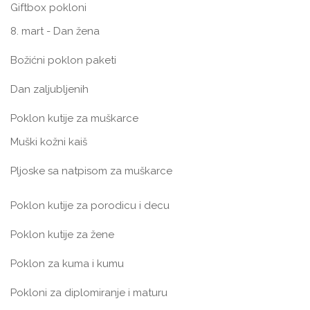
Giftbox pokloni
8. mart - Dan žena
Božićni poklon paketi
Dan zaljubljenih
Poklon kutije za muškarce
Muški kožni kaiš
Pljoske sa natpisom za muškarce
Poklon kutije za porodicu i decu
Poklon kutije za žene
Poklon za kuma i kumu
Pokloni za diplomiranje i maturu