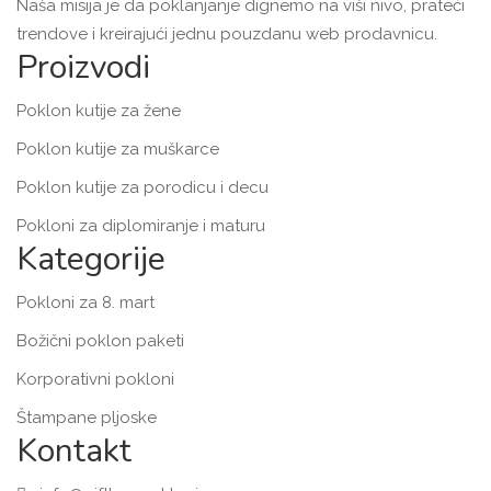
Naša misija je da poklanjanje dignemo na viši nivo, prateći
trendove i kreirajući jednu pouzdanu web prodavnicu.
Proizvodi
Poklon kutije za žene
Poklon kutije za muškarce
Poklon kutije za porodicu i decu
Pokloni za diplomiranje i maturu
Kategorije
Pokloni za 8. mart
Božični poklon paketi
Korporativni pokloni
Štampane pljoske
Kontakt