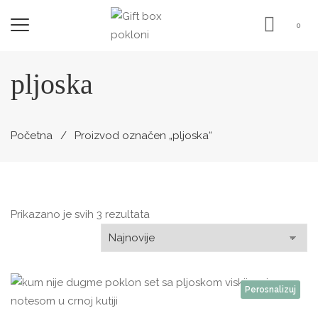
0
pljoska
Početna
Proizvod označen „pljoska“
Sorted
Prikazano je svih 3 rezultata
by
latest
Perosnalizuj