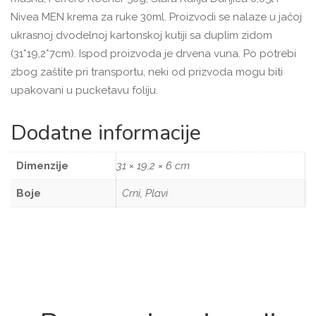
Nivea MEN krema za ruke 30ml. Proizvodi se nalaze u jačoj
ukrasnoj dvodelnoj kartonskoj kutiji sa duplim zidom
(31*19,2*7cm). Ispod proizvoda je drvena vuna. Po potrebi
zbog zaštite pri transportu, neki od prizvoda mogu biti
upakovani u pucketavu foliju.
Dodatne informacije
Dimenzije
31 × 19,2 × 6 cm
Boje
Crni, Plavi