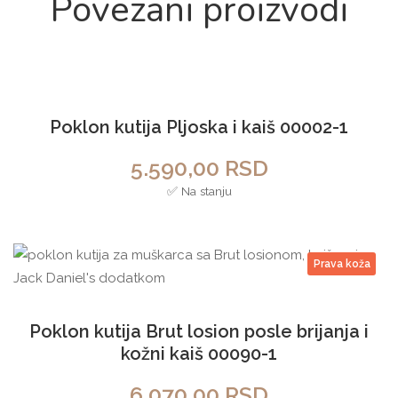
Povezani proizvodi
Perosnalizuj
Poklon kutija Pljoska i kaiš 00002-1
Prava koža
5.590,00
RSD
✅ Na stanju
Prava koža
Poklon kutija Brut losion posle brijanja i
kožni kaiš 00090-1
6.070,00
RSD