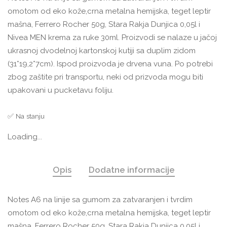
omotom od eko kože,crna metalna hemijska, teget leptir
mašna, Ferrero Rocher 50g, Stara Rakja Dunjica 0,05l i
Nivea MEN krema za ruke 30ml. Proizvodi se nalaze u jačoj
ukrasnoj dvodelnoj kartonskoj kutiji sa duplim zidom
(31*19,2*7cm). Ispod proizvoda je drvena vuna. Po potrebi
zbog zaštite pri transportu, neki od prizvoda mogu biti
upakovani u pucketavu foliju.
✅ Na stanju
Loading...
Opis
Dodatne informacije
Notes A6 na linije sa gumom za zatvaranjen i tvrdim
omotom od eko kože,crna metalna hemijska, teget leptir
mašna, Ferrero Rocher 50g, Stara Rakja Dunjica 0,05l i