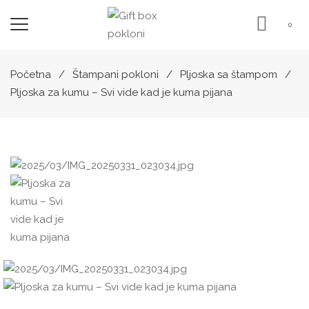
0
Početna
Štampani pokloni
Pljoska sa štampom
Pljoska za kumu – Svi vide kad je kuma pijana