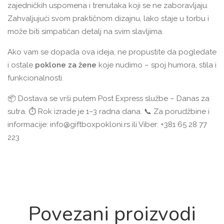
zajedničkih uspomena i trenutaka koji se ne zaboravljaju.
Zahvaljujući svom praktičnom dizajnu, lako staje u torbu i
može biti simpatičan detalj na svim slavljima.
Ako vam se dopada ova ideja, ne propustite da pogledate
i ostale
poklone za žene
koje nudimo – spoj humora, stila i
funkcionalnosti.
📦 Dostava se vrši putem Post Express službe – Danas za
sutra. ⏱ Rok izrade je 1–3 radna dana. 📞 Za porudžbine i
informacije:
info@giftboxpokloni.rs
ili Viber: +381 65 28 77
223
Povezani proizvodi