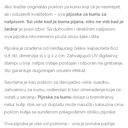
Ako tražite originalan poklon za kumu koji će je nasmejati,
ali i oduševiti kvalitetom – ova
pljoska za kumu sa
natpisom ‘Svi vide kad je kuma pijana, niko ne vidi kad je
žedna’
je pravi izbor. Sa duhovitim i direktnim natpisom,
ova pljoska istovremeno pruža dozu šale i stila.
Pljoska je izrađena od nerđajućeg čelika, kapaciteta 6oz
(1,8 dl), dimenzija 11 x 9 x 2 cm. Zahvaljujući UV digitalnoj
štampi u boji, natpis ostaje postojan i otporan na grebanje,
što garantuje dugotrajan vizuelni efekat.
Savršena je kao poklon za devojačko veče, svadbu,
zahvalnicu za kumu, rođendan ili kao iznenađenje koje će
ostati u sećanju.
Pljoska za kumu
dolazi u brendiranoj
natur kutiji, dok se uz doplatu može naručiti i luksuzna crna
poklon kutija sa sunđerom prilagođenim obliku pljoske.
Ova pljoska je više od poklona – ona je poruka pažnje,