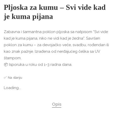
Pljoska za kumu – Svi vide kad
je kuma pijana
Zabavna i šarmantna poklon pljoska sa natpisom “Svi vide
kad je kuma pijana, niko ne vidi kad je žedna”. Savršen
poklon za kumu – za devojačko veče, svadbu, rođendan ili
kao znak pažnje. Izrađena od nerđajućeg čelika sa UV
štampom.
📦 Isporuka u roku od 1–3 radna dana.
✅ Na stanju
Loading...
Opis