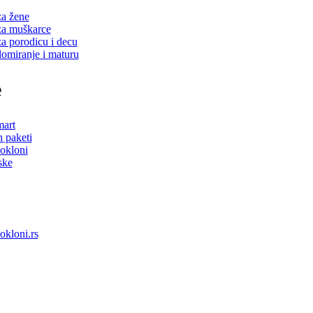
za žene
za muškarce
za porodicu i decu
lomiranje i maturu
e
mart
 paketi
okloni
ske
okloni.rs