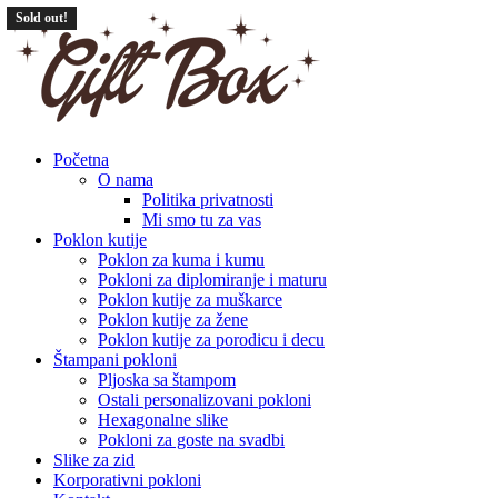
Sold out!
Početna
O nama
Politika privatnosti
Mi smo tu za vas
Poklon kutije
Poklon za kuma i kumu
Pokloni za diplomiranje i maturu
Poklon kutije za muškarce
Poklon kutije za žene
Poklon kutije za porodicu i decu
Štampani pokloni
Pljoska sa štampom
Ostali personalizovani pokloni
Hexagonalne slike
Pokloni za goste na svadbi
Slike za zid
Korporativni pokloni