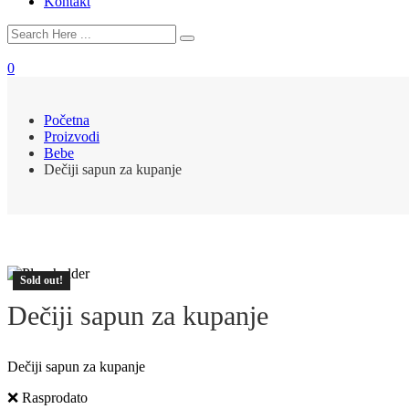
Kontakt
0
Početna
Proizvodi
Bebe
Dečiji sapun za kupanje
Sold out!
Dečiji sapun za kupanje
Dečiji sapun za kupanje
❌ Rasprodato