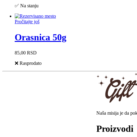
✅ Na stanju
Pročitajte još
Orasnica 50g
85,00
RSD
❌ Rasprodato
Naša misija je da po
Proizvodi