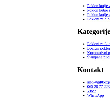
Poklon kutije 
Poklon kutije 
Poklon kutije 
Pokloni za dip
Kategorij
Pokloni za 8. 
Božični poklon
Korporativni p
Štampane pljo
Kontakt
info@giftboxp
065 28 77 223
Viber
WhatsApp