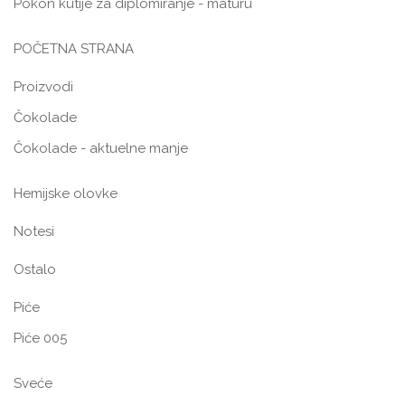
Pokon kutije za diplomiranje - maturu
POČETNA STRANA
Proizvodi
Čokolade
Čokolade - aktuelne manje
Hemijske olovke
Notesi
Ostalo
Piće
Piće 005
Sveće